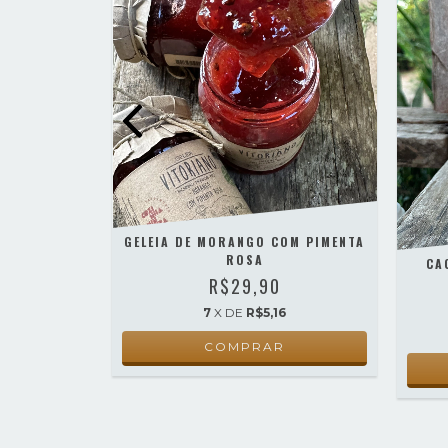
BOESA
GELEIA DE MORANGO COM PIMENTA
ROSA
CA
R$29,90
8
7
X DE
R$5,16