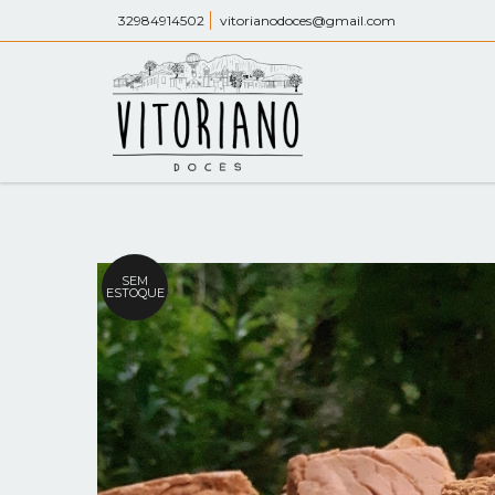
32984914502
vitorianodoces@gmail.com
SEM
ESTOQUE