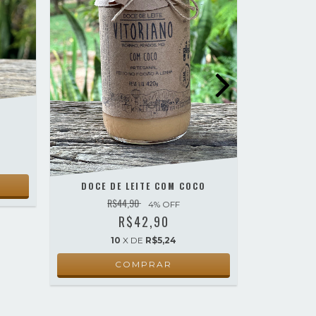
DOCE DE LEITE COM COCO
DOCE 
R$44,90
4
% OFF
R$42,90
10
X DE
R$5,24