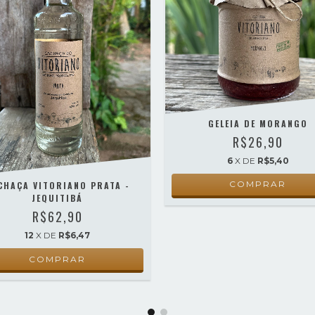
GELEIA DE MORANGO
R$26,90
6
X DE
R$5,40
CHAÇA VITORIANO PRATA -
JEQUITIBÁ
R$62,90
12
X DE
R$6,47